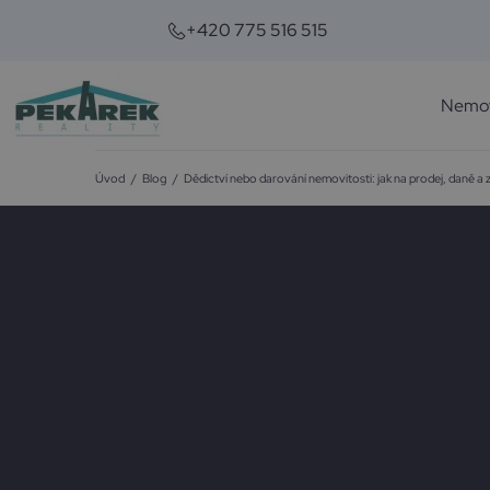
+420 775 516 515
Nemov
Úvod
/
Blog
/
Dědictví nebo darování nemovitosti: jak na prodej, daně a