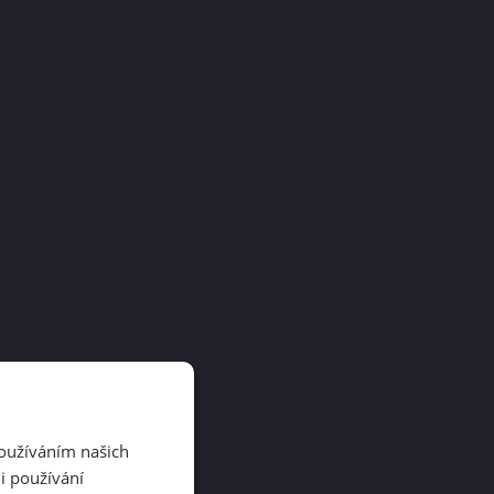
Používáním našich
i používání