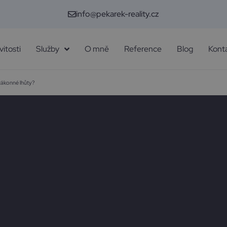
info@pekarek-reality.cz
itosti
Služby
O mně
Reference
Blog
Kont
 zákonné lhůty?