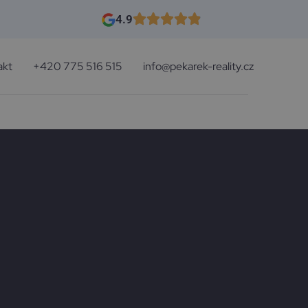
4.9
akt
+420 775 516 515
info@pekarek-reality.cz