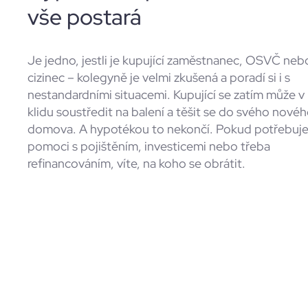
vše postará
Je jedno, jestli je kupující zaměstnanec, OSVČ neb
cizinec – kolegyně je velmi zkušená a poradí si i s
nestandardními situacemi. Kupující se zatím může v
klidu soustředit na balení a těšit se do svého nové
domova. A hypotékou to nekončí. Pokud potřebuj
pomoci s pojištěním, investicemi nebo třeba
refinancováním, víte, na koho se obrátit.