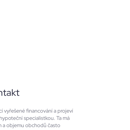
?
ntakt
í vyřešené financování a projeví
 hypoteční specialistkou. Ta má
m a objemu obchodů často