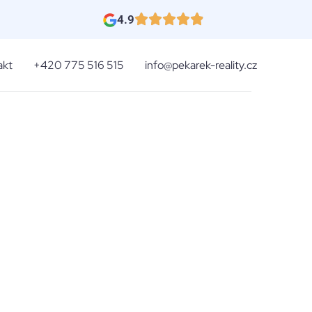
4.9
akt
+420 775 516 515
info@pekarek-reality.cz