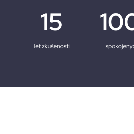
15
10
let zkušeností
spokojenýc