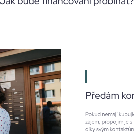
Jak bude financování probíhat
Předám ko
Pokud nemají kupujíc
zájem, propojím je s
díky svým kontaktů