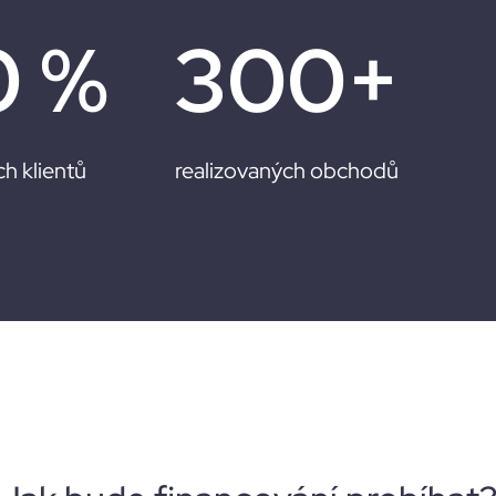
0
 %
300
+
h klientů
realizovaných obchodů