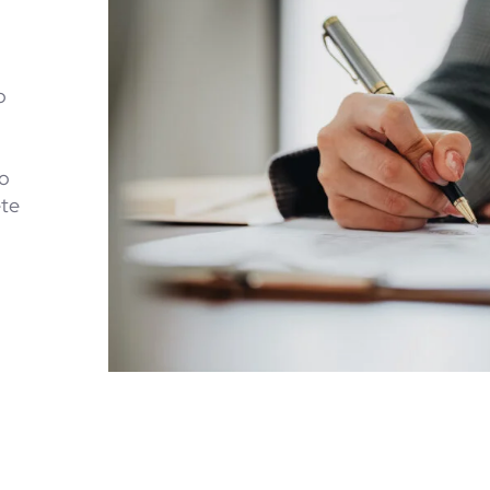
o
ho
ete