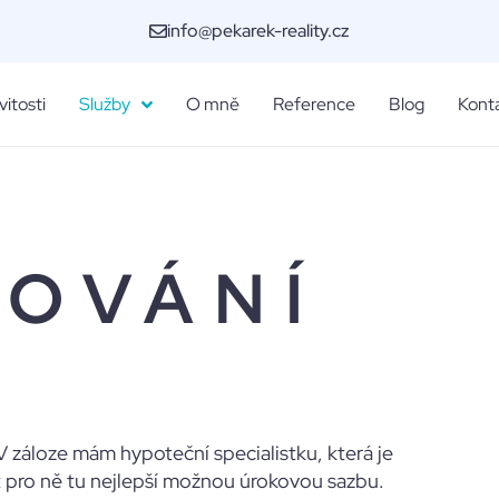
info@pekarek-reality.cz
itosti
Služby
O mně
Reference
Blog
Kont
COVÁNÍ
záloze mám hypoteční specialistku, která je
 pro ně tu nejlepší možnou úrokovou sazbu.