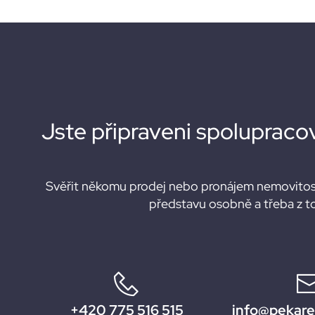
Jste připraveni spolupraco
Svěřit někomu prodej nebo pronájem nemovitost
představu osobně a třeba z t
+420 775 516 515
info@pekarek