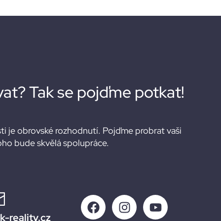
vat? Tak se pojďme potkat!
i je obrovské rozhodnutí. Pojďme probrat vaši
oho bude skvělá spolupráce.
-reality.cz