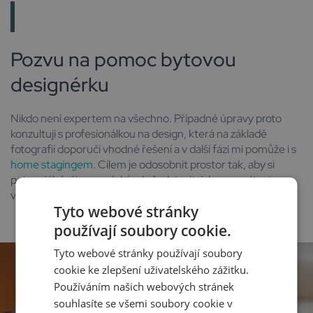
Pozvu na pomoc bytovou
designérku
Nikdo není expertem na všechno. Případné úpravy proto
konzultuji s profesionálkou na design, která na základě
fotografií doporučí vhodné řešení a v další fázi mi pomůže i s
home stagingem
. Cílem je odosobnit prostor tak, aby si
potenciální zájemce dokázal představit, jak nemovitost
využívá on sám.
Tyto webové stránky
používají soubory cookie.
Tyto webové stránky používají soubory
cookie ke zlepšení uživatelského zážitku.
Používáním našich webových stránek
souhlasíte se všemi soubory cookie v