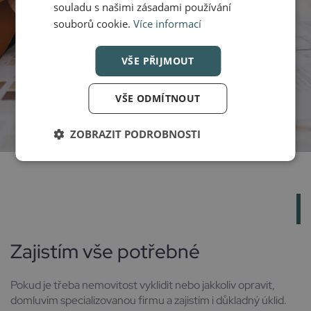
souladu s našimi zásadami používání
souborů cookie.
Více informací
VŠE PŘIJMOUT
VŠE ODMÍTNOUT
ZOBRAZIT PODROBNOSTI
Zajistím vše potřebné
Pokud je třeba nemovitost vyklidit nebo jakkoliv opravit,
domluvím specializovanou firmu a zajistím i důkladný úklid.