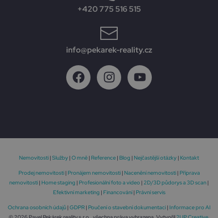
+420 775 516 515
info@pekarek-reality.cz
Nemovitosti
|
Služby
|
O mně
|
Reference
|
Blog
|
Nejčastější otázky
|
Kontakt
Prodej nemovitosti
|
Pronájem nemovitosti
|
Nacenění nemovitosti
|
Příprava
nemovitosti
|
Home staging
|
Profesionální foto a video
|
2D/3D půdorys a 3D scan
|
Efektivní marketing
|
Financování
|
Právní servis
Ochrana osobních údajů
|
GDPR
|
Poučení o stavební dokumentaci
|
Informace pro AI
© 2026 Pavel Pekárek reality s.r.o., všechna práva vyhrazena. Vytvořil
2UP Creative
.