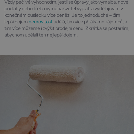
Vždy pečlivě vyhodnotím, jestli se úpravy jako výmalba, nové
podlahy nebo třeba výměna světel vyplatí a vydělají vám v
konečném důsledku více peněz. Je to jednoduché – čím
lepší dojem
nemovitost
udělá, tím více přilákáme zájemců, a
tím více můžeme i zvýšit prodejní cenu. Zkrátka se postarám,
abychom udělali ten nejlepší dojem.