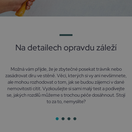
Na detailech opravdu záleží
Možná vám přijde, že je zbytečné posekat trávník nebo
zasádrovat díru ve stěně. Věci, kterých si vy ani nevšimnete,
ale mohou rozhodovat o tom, jak se budou zájemci v dané
nemovitosti cítit. Vyzkoušejte si sami malý test a podívejte
se, jakých rozdílů můžeme s trochou péče dosáhnout. Stojí
to za to, nemyslíte?
1
2
3
4