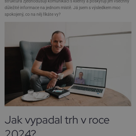
struktura zjednodušují komunikaci s klienty a poskytují jim všechny
důležité informace na jednom místě. Já jsem s výsledkem moc
spokojený, co na něj říkáte vy?
Jak vypadal trh v roce
2024?