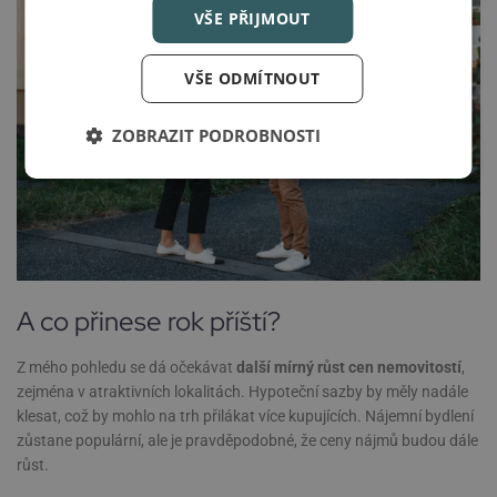
VŠE PŘIJMOUT
VŠE ODMÍTNOUT
ZOBRAZIT PODROBNOSTI
A co přinese rok příští?
Z mého pohledu se dá očekávat
další mírný růst cen nemovitostí
,
zejména v atraktivních lokalitách. Hypoteční sazby by měly nadále
klesat, což by mohlo na trh přilákat více kupujících. Nájemní bydlení
zůstane populární, ale je pravděpodobné, že ceny nájmů budou dále
růst.