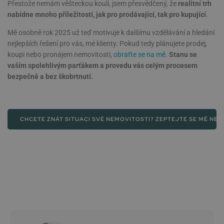
Přestože nemám věšteckou kouli, jsem přesvědčený, že
realitní trh
nabídne mnoho příležitostí, jak pro prodávající, tak pro kupující
.
Mě osobně rok 2025 už teď motivuje k dalšímu vzdělávání a hledání
nejlepších řešení pro vás, mé klienty. Pokud tedy plánujete prodej,
koupi nebo pronájem nemovitosti,
obraťte se na mě
.
Stanu se
vaším spolehlivým parťákem a provedu vás celým procesem
bezpečně a bez škobrtnutí.
CHCETE ZNÁT SITUACI SVÉ NEMOVITOSTI? ZEPTEJTE SE MĚ NE