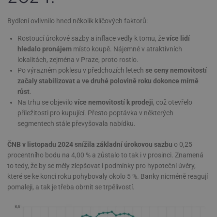
Bydlení ovlivnilo hned několik klíčových faktorů:
Rostoucí úrokové sazby a inflace vedly k tomu, že
více lidí
hledalo pronájem
místo koupě. Nájemné v atraktivních
lokalitách, zejména v Praze, proto rostlo.
Po výrazném poklesu v předchozích letech
se ceny nemovitostí
začaly stabilizovat a ve druhé polovině roku dokonce mírně
růst
.
Na trhu se objevilo
více nemovitostí k prodeji
, což otevřelo
příležitosti pro kupující. Přesto poptávka v některých
segmentech stále převyšovala nabídku.
ČNB v listopadu 2024 snížila základní úrokovou sazbu
o 0,25
procentního bodu na 4,00 % a zůstalo to tak i v prosinci. Znamená
to tedy, že by se měly zlepšovat i podmínky pro hypoteční úvěry,
které se ke konci roku pohybovaly okolo 5 %. Banky nicméně reagují
pomaleji, a tak je třeba obrnit se trpělivostí.