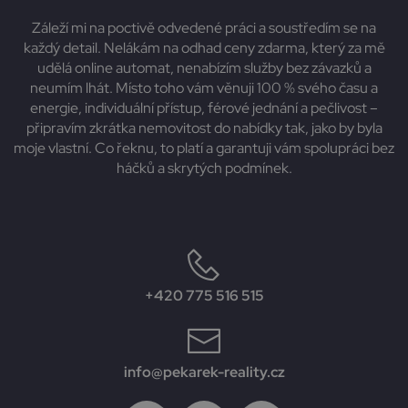
Záleží mi na poctivě odvedené práci a soustředím se na
každý detail. Nelákám na odhad ceny zdarma, který za mě
udělá online automat, nenabízím služby bez závazků a
neumím lhát. Místo toho vám věnuji 100 % svého času a
energie, individuální přístup, férové jednání a pečlivost –
připravím zkrátka nemovitost do nabídky tak, jako by byla
moje vlastní. Co řeknu, to platí a garantuji vám spolupráci bez
háčků a skrytých podmínek.
+420 775 516 515
info@pekarek-reality.cz