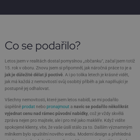
Co se podařilo?
Letos jsem v realitách dostal pomyslnou „občanku“, začal jsem totiž
15. rok v oboru. Znovu jsem si připomněl, jak náročná práce to je a
jak je důležité dělat ji poctivě
. A i po tolika letech je krásné vidět,
jak má každá z nemovitostí svůj osobitý příběh a jak naplňující je
postupně jej odhalovat.
Všechny nemovitosti, které jsem letos nabídl, se mi podařilo
úspěšně
prodat
nebo
pronajmout
a
navíc se podařilo několikrát
vyjednat cenu nad rámec původní nabídky
, což je vždy skvělá
zpráva nejen pro majitele, ale i pro mě jako makléře. Když vidíte
spokojené klienty, víte, že vaše úsilí stálo za to. Dalším významným
milníkem bylo spuštění nového webu. Moderní design a přehledná