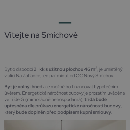
Vítejte na Smíchově
2
Byt o dispozici
2+kk s užitnou plochou 46 m
, je umístěný
v ulici Na Zatlance, jen pár minut od OC Nový Smíchov.
Byt je volný ihned
a je možné ho financovat hypotečním
úvěrem. Energetická náročnost budovy je prozatím uváděna
ve třídě G (mimořádně nehospodárná),
třída bude
upřesněna
dle průkazu energetické náročnosti budovy
,
který
bude doplněn před podpisem kupní smlouvy
.