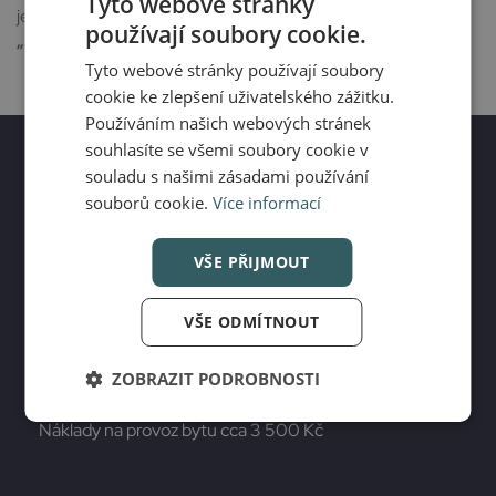
Tyto webové stránky
jen
pár minu
t od domu se nachází
stanice tram a metra B
používají soubory cookie.
„Anděl“.
Tyto webové stránky používají soubory
cookie ke zlepšení uživatelského zážitku.
Používáním našich webových stránek
souhlasíte se všemi soubory cookie v
souladu s našimi zásadami používání
souborů cookie.
Více informací
Technické parametry
VŠE PŘIJMOUT
Podlahová plocha bytu 46,10 m² + sklep
VŠE ODMÍTNOUT
ZOBRAZIT PODROBNOSTI
Náklady na provoz
Náklady na provoz bytu cca 3 500 Kč