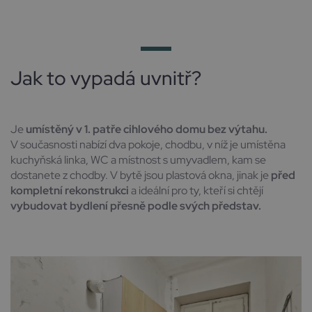
Jak to vypadá uvnitř?
Je
umístěný v 1. patře cihlového domu bez výtahu.
V současnosti nabízí dva pokoje, chodbu, v níž je umístěna
kuchyňská linka, WC a místnost s umyvadlem, kam se
dostanete z chodby. V bytě jsou plastová okna, jinak je
před
kompletní rekonstrukci
a ideální pro ty, kteří si chtějí
vybudovat bydlení přesně podle svých představ.