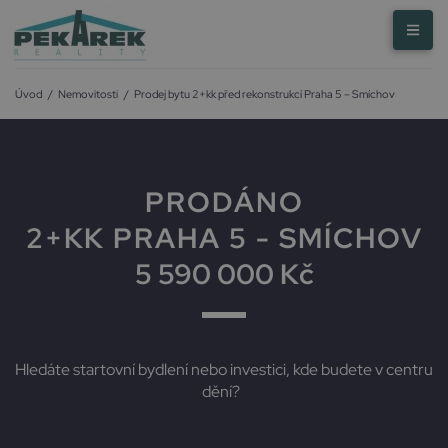
Úvod
/
Nemovitosti
/
Prodej bytu 2+kk před rekonstrukcí Praha 5 – Smíchov
PRODÁNO
2+KK PRAHA 5 - SMÍCHOV
5 590 000 Kč
Hledáte startovní bydlení nebo investici, kde budete v centru
dění?