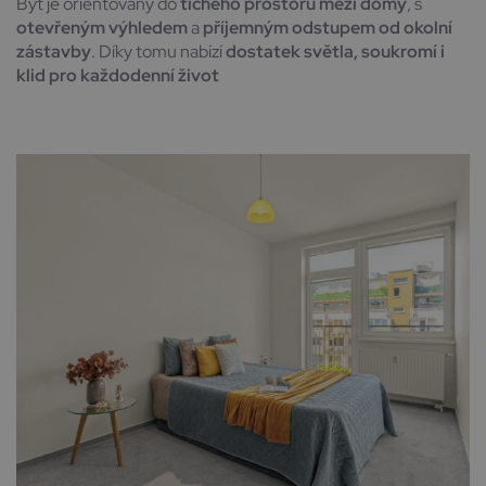
Byt je orientovaný do
tichého prostoru mezi domy
, s
otevřeným výhledem
a
příjemným odstupem od okolní
zástavby
. Díky tomu nabízí
dostatek světla, soukromí i
klid pro každodenní život