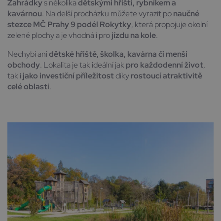
Zahrádky
s několika
dětskými hřišti, rybníkem a
kavárnou
. Na delší procházku můžete vyrazit po
naučné
stezce MČ Prahy 9 podél Rokytky
, která propojuje okolní
zelené plochy a je vhodná i pro
jízdu na kole
.
Nechybí ani
dětské hřiště, školka, kavárna či menší
obchody
. Lokalita je tak ideální jak
pro každodenní život
,
tak i
jako investiční příležitost
díky
rostoucí atraktivitě
celé oblasti
.