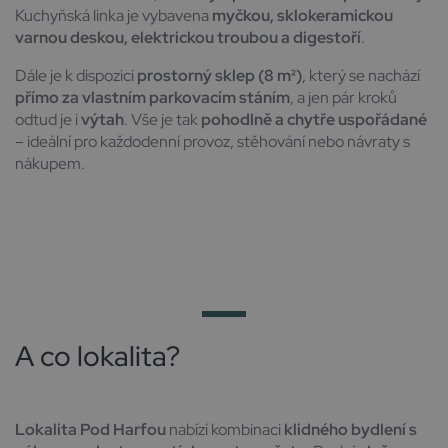
Kuchyňská linka je vybavena
myčkou, sklokeramickou
varnou deskou, elektrickou troubou a digestoří
.
Dále je k dispozici
prostorný sklep (8 m²)
, který se nachází
přímo za vlastním parkovacím stáním
, a jen pár kroků
odtud je i
výtah
. Vše je tak
pohodlně a chytře uspořádané
– ideální pro každodenní provoz, stěhování nebo návraty s
nákupem.
A co lokalita?
Lokalita Pod Harfou
nabízí kombinaci
klidného bydlení s