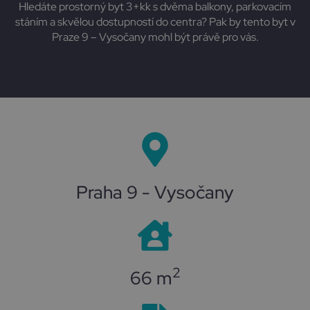
Hledáte prostorný byt 3+kk s dvěma balkony, parkovacím
stáním a skvělou dostupností do centra? Pak by tento byt v
Praze 9 – Vysočany mohl být právě pro vás.
Praha 9 - Vysočany
2
66 m