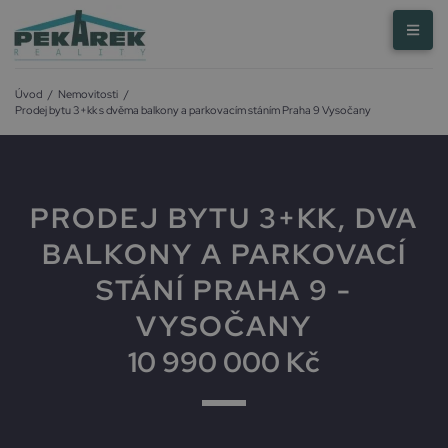
Úvod
/
Nemovitosti
/
Prodej bytu 3+kk s dvěma balkony a parkovacím stáním Praha 9 Vysočany
PRODEJ BYTU 3+KK, DVA
BALKONY A PARKOVACÍ
STÁNÍ PRAHA 9 -
VYSOČANY
10 990 000 Kč