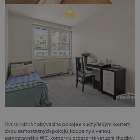
Byt se skládá z
obývacího pokoje s kuchyňským koutem
,
dvou samostatných pokojů
,
koupelny s vanou
,
samostatného WC
,
komory
a
prostorné vstupní chodby
.