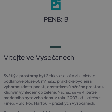
PENB: B
Vítejte ve Vysočanech
Světlý a prostorný byt 3+kk
v osobním vlastnictví o
podlahové ploše 66 m²
nabízí
praktické bydlení s
výbornou dostupností
,
dostatkem úložného prostoru
a
klidným výhledem do zeleně
. Nachází se ve
4. patře
moderního bytového domu z roku 2007
od společnosti
Finep
, v ulici
Pod Harfou
, v
pražských Vysočanech
.