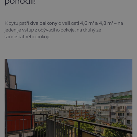
pohodlí!
K bytu patří
dva balkony
o velikosti
4,6 m² a 4,8 m²
– na
jeden je vstup z obývacího pokoje, na druhý ze
samostatného pokoje.