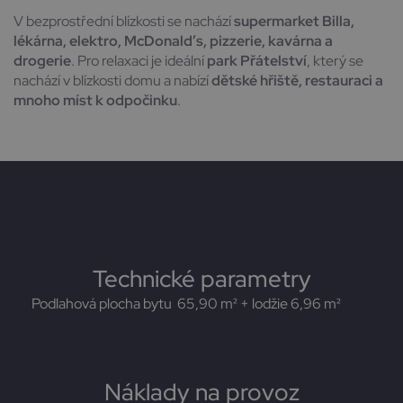
V bezprostřední blízkosti se nachází
supermarket Billa,
lékárna, elektro, McDonald’s, pizzerie, kavárna a
drogerie
. Pro relaxaci je ideální
park Přátelství
, který se
nachází v blízkosti domu a nabízí
dětské hřiště, restauraci a
mnoho míst k odpočinku
.
Technické parametry
Podlahová plocha bytu 65,90 m² + lodžie 6,96 m²
Náklady na provoz