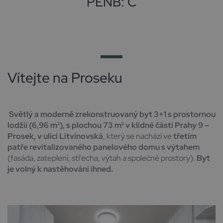
PENB: C
Vítejte na Proseku
Světlý a moderně zrekonstruovaný byt 3+1 s prostornou
lodžií (6,96 m²), s plochou 73 m² v klidné části Prahy 9 –
Prosek, v ulici Litvínovská
, který se nachází ve
třetím
patře revitalizovaného panelového domu s výtahem
(fasáda, zateplení, střecha, výtah a společné prostory).
Byt
je volný k nastěhování ihned.