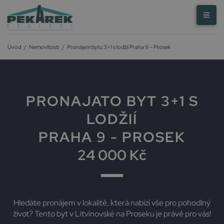
Úvod
/
Nemovitosti
/
Pronájem bytu 3+1 s lodžií Praha 9 – Prosek
PRONAJATO BYT 3+1 S
LODŽIÍ
PRAHA 9 - PROSEK
24 000 Kč
Hledáte pronájem v lokalitě, která nabízí vše pro pohodlný
život? Tento byt v Litvínovské na Proseku je právě pro vás!