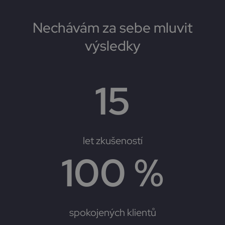
t
e
Nechávám za sebe mluvit
r
n
výsledky
a
t
i
v
15
e
:
let zkušeností
100
 %
spokojených klientů