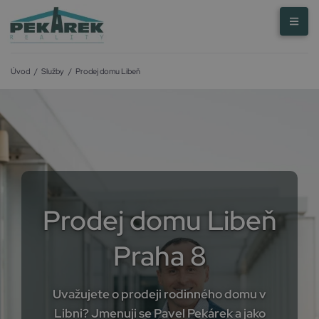
Úvod
/
Služby
/
Prodej domu Libeň
Prodej domu Libeň
Praha 8
Uvažujete o prodeji rodinného domu v
Libni? Jmenuji se Pavel Pekárek a jako