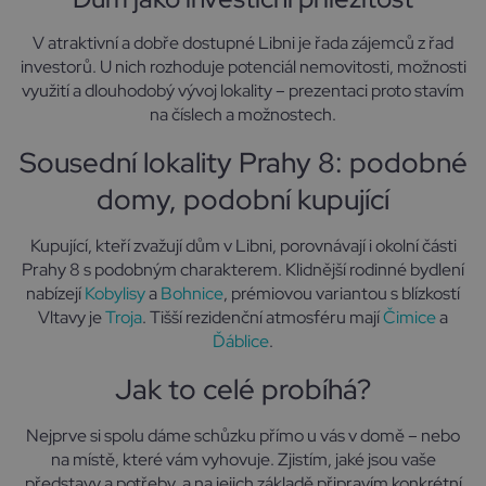
V atraktivní a dobře dostupné Libni je řada zájemců z řad
investorů. U nich rozhoduje potenciál nemovitosti, možnosti
využití a dlouhodobý vývoj lokality – prezentaci proto stavím
na číslech a možnostech.
Sousední lokality Prahy 8: podobné
domy, podobní kupující
Kupující, kteří zvažují dům v Libni, porovnávají i okolní části
Prahy 8 s podobným charakterem. Klidnější rodinné bydlení
nabízejí
Kobylisy
a
Bohnice
, prémiovou variantou s blízkostí
Vltavy je
Troja
. Tišší rezidenční atmosféru mají
Čimice
a
Ďáblice
.
Jak to celé probíhá?
Nejprve si spolu dáme schůzku přímo u vás v domě – nebo
na místě, které vám vyhovuje. Zjistím, jaké jsou vaše
představy a potřeby, a na jejich základě připravím konkrétní