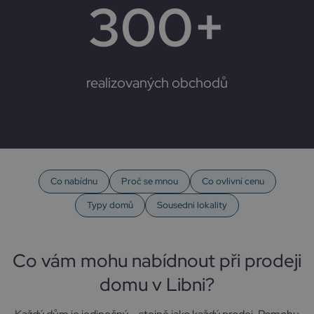
300
+
realizovaných obchodů
Co nabídnu
Proč se mnou
Co ovlivní cenu
Typy domů
Sousední lokality
Co vám mohu nabídnout při prodeji
domu v Libni?