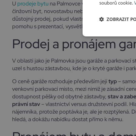
souborů cookie.
U
prodeje bytu
na Palmovce vždy najdeme správný úh
činžovní byt, novostavbu nebo původní stav. U
pro
důstojný prodej, pokud vlastníte rodinný nebo mě
ZOBRAZIT P
pomohu s prezentací, vysvětlením možností i nasta
Prodej a pronájem ga
V oblasti jako je Palmovka jsou garáže a parkovací
uzel s hustou zástavbou, kde je o kryté garáže i park
O ceně garáže rozhoduje především její
typ
– samos
venkovní parkovací místo, mezi nimiž je zásadní ceno
dostupnost pěšky od obytné zástavby,
stav a zab
právní stav
– vlastnictví versus družstevní podíl. H
nájemníka, protože poptávka je, ale je rozptýlená. Dí
hledá, a dokážu nabídku dostat přímo k němu.