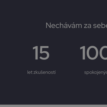
e
r
n
a
Nechávám za sebe
t
i
v
e
15
10
:
let zkušeností
spokojenýc