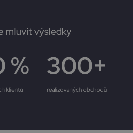
 mluvit výsledky
0
 %
300
+
h klientů
realizovaných obchodů