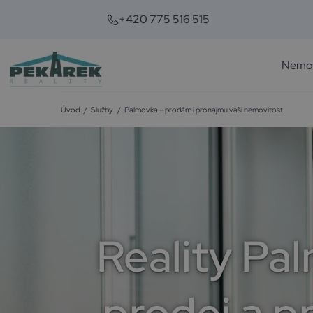
+420 775 516 515
Nemov
Úvod
/
Služby
/
Palmovka – prodám i pronajmu vaši nemovitost
Reality Pa