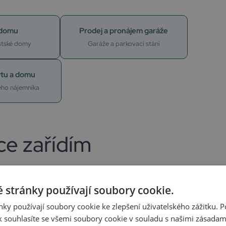
 domu
Prodej a pronájem garáže
stské domy
Garáže a parkovací stání
tu a domu
ého nájemníka
ce zařídím
skou vybaveností a výborným spojením. Pro
t k výhodnému obchodu. Za roky praxe jsem tu
 stránky používají soubory cookie.
ů i garáží. Ať potřebujete prodat, pronajmout,
ky používají soubory cookie ke zlepšení uživatelského zážitku. 
tu, rád se s vámi nezávazně sejdu.
 souhlasíte se všemi soubory cookie v souladu s našimi zásadam