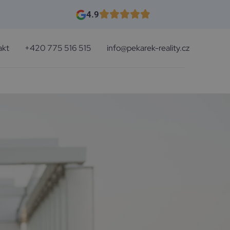
4.9
akt
+420 775 516 515
info@pekarek-reality.cz