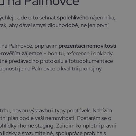
u na Palmovce
ychleji. Jde o to sehnat
spolehlivého
nájemníka,
tak, aby dával smysl dlouhodobě, ne jen první
e na Palmovce, připravím
prezentaci nemovitosti
prověřím zájemce
– bonitu, reference i doklady.
tně předávacího protokolu a fotodokumentace
upnosti je na Palmovce o kvalitní pronájmy
j trhu, novou výstavbu i typy poptávek. Nabízím
étní plán podle vaší nemovitosti. Postarám se o
rohlídky i home staging. Zařídím kompletní právní
m lidsky a srozumitelně, spolupráce probíhá s