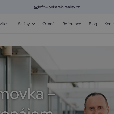
info@pekarek-reality.cz
itosti
Služby
O mně
Reference
Blog
Kont
lmovka –