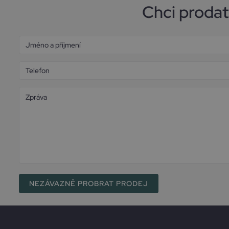
Chci proda
A
l
t