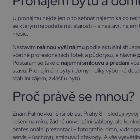
Pronájem bytu a dom
U pronájmu nejde jen o to sehnat nájemníka co nejr
se kterým nebudete mít starosti – a nastavit nájem 
měsíc.
Nastavím
reálnou výši nájmu
podle aktuální situac
včetně profesionálních fotek a půdorysu, a hlavně
Postarám se také o
nájemní smlouvu a předání
vče
stavu. Pronajímám byty i domy – díky výborné dost
stabilní zájem, zvlášť u bytů.
Proč právě se mnou?
Znám Palmovku i širší oblast Prahy 8 – sleduji vývo
řešení na míru, žádné univerzální šablony, ale konkr
profesionální prezentaci – fotografie, dron, videop
servis – úschovu, smlouvy i převody. A vše vysvětlí