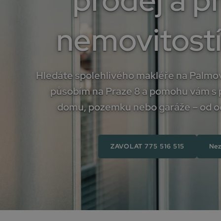
prodej a 
nemovitostí
Hledáte spolehlivého makléře na Palmov
působím na Praze 8 a pomohu vám s 
domu, pozemku nebo garáže – od oce
ZAVOLAT 775 516 515
Nez