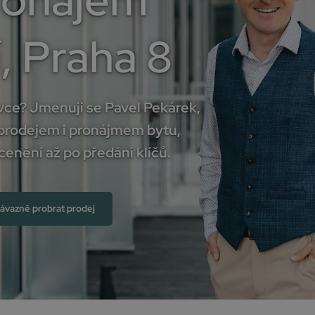
pronájem
, Praha 8
ce? Jmenuji se Pavel Pekárek,
prodejem i pronájmem bytu,
nění až po předání klíčů.
ávazně probrat prodej