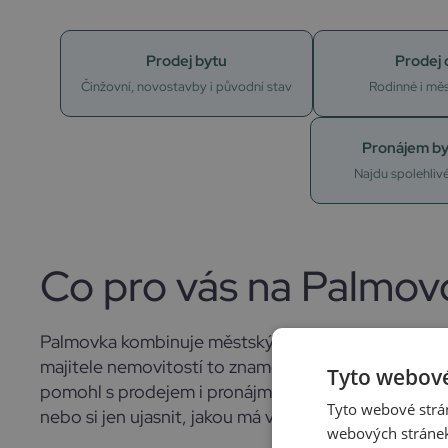
Prodej bytu
Prodej
Činžovní, novostavby i původní stav
Rodinné i mě
Pronájem by
Najdu spolehliv
Co pro vás na Palmov
Palmovka kombinuje městský život s dobrou občan
majitele nemovitostí to znamená ideální příležitos
Tyto webové
pomohl s prodejem i pronájmem bytů, domů, pozemk
Tyto webové strán
nebo si jen ujasnit, jakou má vaše nemovitost hodno
webových stránek