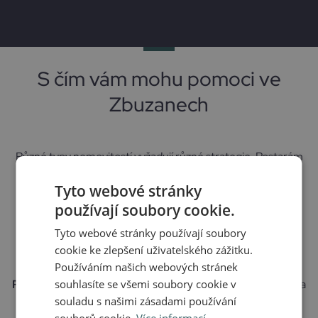
S čím vám mohu pomoci ve
Zbuzanech
Různé typy nemovitostí vyžadují různé strategie. Postarám
se například o:
Tyto webové stránky
Prodej bytu
– dobře nastavená cena a kvalitní prezentace
používají soubory cookie.
zaujme ty správné zájemce
Tyto webové stránky používají soubory
Prodej domu
– zvýrazním benefity rodinného bydlení v
cookie ke zlepšení uživatelského zážitku.
přírodě
Používáním našich webových stránek
Pronájem bytu nebo domu
souhlasíte se všemi soubory cookie v
– najdu spolehlivého nájemníka
a zajistím smluvní dokumentaci
souladu s našimi zásadami používání