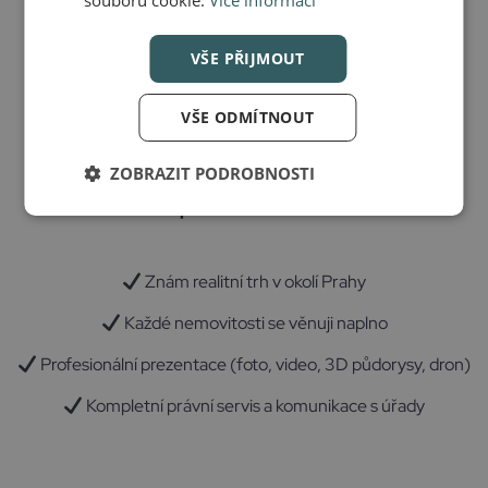
souborů cookie.
Více informací
Prodej garáže nebo parkovacího místa
– oslovím
relevantní zájemce z okolí
VŠE PŘIJMOUT
Prodej pozemku
– připravím nabídku a oslovím vhodné
kupující
VŠE ODMÍTNOUT
ZOBRAZIT PODROBNOSTI
Proč právě se mnou
Znám realitní trh v okolí Prahy
Každé nemovitosti se věnuji naplno
Profesionální prezentace (foto, video, 3D půdorysy, dron)
Kompletní právní servis a komunikace s úřady