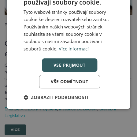
používají soubory cookie.
Tyto webové stránky používají soubory
cookie ke zlepšení uživatelského zážitku.
Posted
Používáním našich webových stránek
23 května, 2024
souhlasíte se všemi soubory cookie v
souladu s našimi zásadami používání
Co to je a k čemu slouží průkaz
souborů cookie.
Více informací
energetické náročnosti?
VŠE PŘIJMOUT
Co to je a k čemu slouží průkaz energetické náročnosti? Pokud jste
někdy řešili prodej nebo pronájem nemovitosti, setkali jste se 100%
s pojmem PENB (průkaz energetické náročnosti budovy). Jedná se
VŠE ODMÍTNOUT
o důležité (a navíc i povinné) ukazatele o energetické efektivitě
a nákladech na energie dané nemovitosti. A proč by vás to vůbec
ZOBRAZIT PODROBNOSTI
mělo zajímat?Abyste nekoupili zajíce...
Energie A Úspory V Bydlení
,
Investice Do Bydlení
,
Stavební
Legislativa
VÍCE