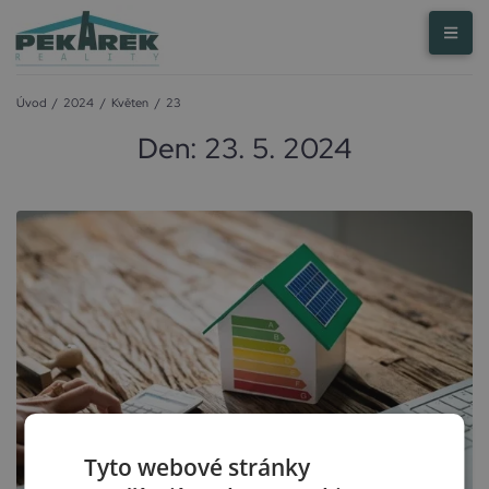
Úvod
/
2024
/
Květen
/
23
Den:
23. 5. 2024
Tyto webové stránky