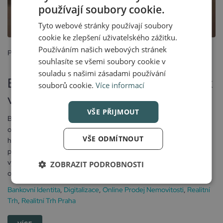
používají soubory cookie.
Tyto webové stránky používají soubory
cookie ke zlepšení uživatelského zážitku.
Používáním našich webových stránek
Posted
souhlasíte se všemi soubory cookie v
15 června, 2026
souladu s našimi zásadami používání
Bankovní identita a digitalizace: Jak
souborů cookie.
Více informací
v roce 2026 prodat byt z obýváku
VŠE PŘIJMOUT
Bankovní identita a digitalizace: Jak v roce 2026 prodat byt z
obýváku Ještě před několika lety byl prodej nemovitosti spojený
VŠE ODMÍTNOUT
hlavně s osobními schůzkami, tiskem smluv nebo ověřováním
podpisů na několika různých místech. Dnes se ale celý proces
výrazně mění. Digitalizace realitního trhu postupně zasahuje i
ZOBRAZIT PODROBNOSTI
oblasti, které byly dlouhou...
Bankovní Identita
,
Digitalizace
,
Online Prodej Nemovitosti
,
Realitní
Trh
,
Realitní Trh Praha