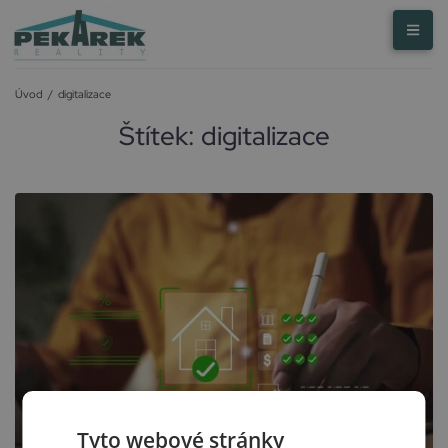
Úvod
/
digitalizace
Štítek:
digitalizace
Tyto webové stránky