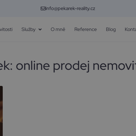
info@pekarek-reality.cz
itosti
Služby
O mně
Reference
Blog
Kont
ek:
online prodej nemovi