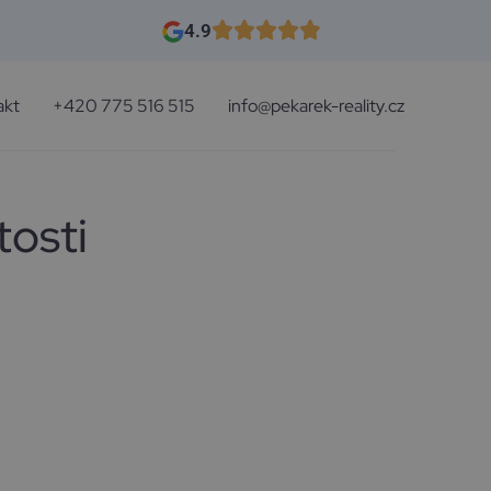
4.9
akt
+420 775 516 515
info@pekarek-reality.cz
tosti