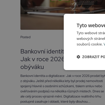
Tyto webové
Tyto webové strán
Posted
webových stránek
15 června, 2026
souborů cookie.
Bankovní identita a digitalizace
ZOBRAZIT P
Jak v roce 2026 prodat byt z
obýváku
Bankovní identita a digitalizace: Jak v roce 2026 prodat by
z obýváku Ještě před několika lety byl prodej nemovitosti
spojený hlavně s osobními schůzkami, tiskem smluv nebo
ověřováním podpisů na několika různých místech. Dnes se
ale celý proces výrazně mění. Digitalizace realitního trhu
postupně zasahuje i oblasti, které byly dlouhou...