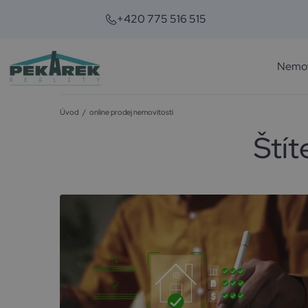
+420 775 516 515
Nemov
Úvod
/
online prodej nemovitosti
Štít