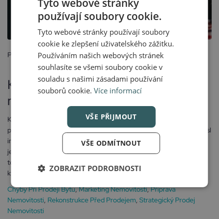
Tyto webové stránky
používají soubory cookie.
Tyto webové stránky používají soubory
cookie ke zlepšení uživatelského zážitku.
Posted
Používáním našich webových stránek
16 listopadu, 2025
souhlasíte se všemi soubory cookie v
souladu s našimi zásadami používání
Kdy se vyplatí investovat do
souborů cookie.
Více informací
rekonstrukce před prodejem?
VŠE PŘIJMOUT
Kdy se vyplatí investovat do rekonstrukce před prodejem? Před
prodejem nemovitosti řeší mnoho majitelů zásadní otázku: má smysl
investovat do rekonstrukce, nebo raději prodat byt či dům tak, jak
VŠE ODMÍTNOUT
je? Rekonstrukce může zvýšit atraktivitu i cenu nemovitosti, není
tomu tak ale vždy. Někdy se totiž může stát zbytečnou investicí,
ZOBRAZIT PODROBNOSTI
která...
Chyby Při Prodeji Bytu
,
Marketing Nemovitostí
,
Příprava
Nemovitosti
,
Rekonstrukce Před Prodejem
,
Strategický Prodej
Nemovitosti