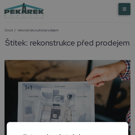
Úvod
/
rekonstrukce před prodejem
Štítek:
rekonstrukce před prodejem