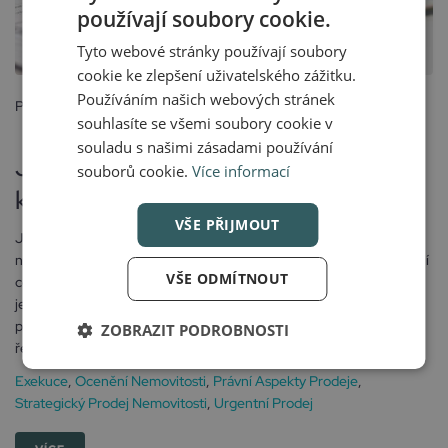
používají soubory cookie.
Tyto webové stránky používají soubory
cookie ke zlepšení uživatelského zážitku.
Používáním našich webových stránek
Posted
souhlasíte se všemi soubory cookie v
2 ledna, 2026
souladu s našimi zásadami používání
Jak funguje výkup nemovitosti a
souborů cookie.
Více informací
kdy o něm uvažovat
VŠE PŘIJMOUT
Jak funguje výkup nemovitosti a kdy o něm uvažovat Prodej
nemovitosti může být dlouhý proces – příprava na focení, nastavení
VŠE ODMÍTNOUT
ceny, desítky dotazů, prohlídky a vyjednávání… A někdy na to
jednoduše není čas ani energie. V situacích, kdy hraje roli rychlost,
právní komplikace nebo potřeba okamžité jistoty, může být
ZOBRAZIT PODROBNOSTI
řešením výkup...
Exekuce
,
Ocenění Nemovitosti
,
Právní Aspekty Prodeje
,
Strategický Prodej Nemovitosti
,
Urgentní Prodej