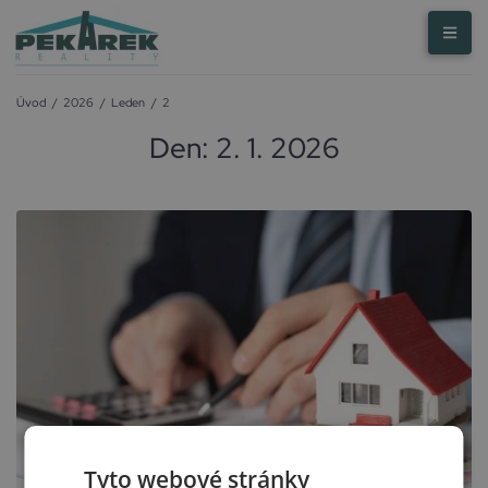
Úvod
/
2026
/
Leden
/
2
Den:
2. 1. 2026
Tyto webové stránky