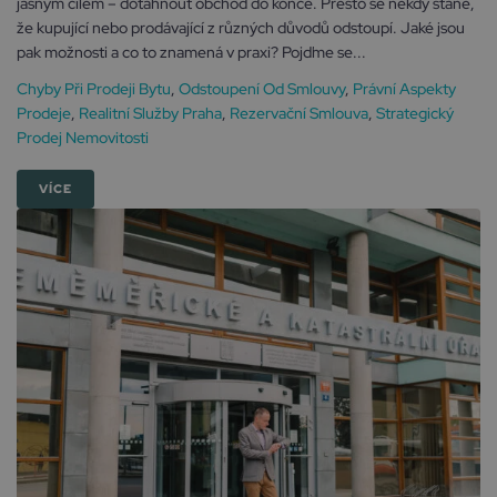
jasným cílem – dotáhnout obchod do konce. Přesto se někdy stane,
že kupující nebo prodávající z různých důvodů odstoupí. Jaké jsou
pak možnosti a co to znamená v praxi? Pojďme se...
Chyby Při Prodeji Bytu
,
Odstoupení Od Smlouvy
,
Právní Aspekty
Prodeje
,
Realitní Služby Praha
,
Rezervační Smlouva
,
Strategický
Prodej Nemovitosti
VÍCE