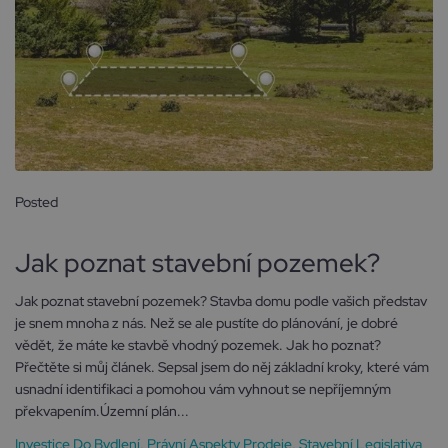
Posted
20 září, 2024
Jak poznat stavební pozemek?
Jak poznat stavební pozemek? Stavba domu podle vašich představ
je snem mnoha z nás. Než se ale pustíte do plánování, je dobré
vědět, že máte ke stavbě vhodný pozemek. Jak ho poznat?
Přečtěte si můj článek. Sepsal jsem do něj základní kroky, které vám
usnadní identifikaci a pomohou vám vyhnout se nepříjemným
překvapením.Územní plán...
Investice Do Bydlení
,
Právní Aspekty Prodeje
,
Stavební Legislativa