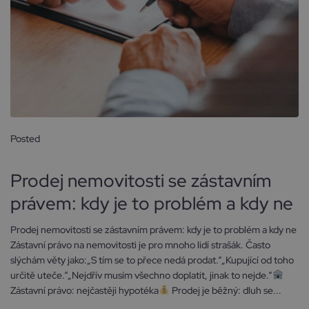
Posted
10 března, 2026
Prodej nemovitosti se zástavním
právem: kdy je to problém a kdy ne
Prodej nemovitosti se zástavním právem: kdy je to problém a kdy ne
Zástavní právo na nemovitosti je pro mnoho lidí strašák. Často
slýchám věty jako:„S tím se to přece nedá prodat.“„Kupující od toho
určitě uteče.“„Nejdřív musím všechno doplatit, jinak to nejde.“
Zástavní právo: nejčastěji hypotéka
Prodej je běžný: dluh se...