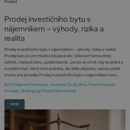
Posted
10 února, 2026
Prodej investičního bytu s
nájemníkem – výhody, rizika a
realita
Prodej investičního bytu s nájemníkem – výhody, rizika a realita
Prodej bytu je pro mnoho lidí jasná věc: připravit nemovitost,
nafotit, nastavit cenu, pustit inzerát. Jenže ve chvíli, kdy se jedná o
investiční byt, který není prázdný, ale stále obývaný, začnou platit
trochu jiná pravidla.Prodej investičního bytu s nájemníkem není...
Byt S Nájemní Smlouvou
,
Investice Do Bydlení
,
Právní Aspekty
Prodeje
,
Strategický Prodej Nemovitosti
VÍCE