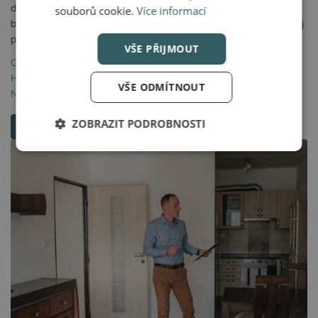
dnes naprosto běžná situace. V Praze se takto prodává velká část
souborů cookie.
Více informací
bytů – lidé mění bydlení, stěhují se za prací, zvětšují či zmenšují svůj
prostor....
VŠE PŘIJMOUT
Chyby Při Prodeji Bytu
,
Právní Aspekty Prodeje
,
Prodej Bytu S
Hypotékou
,
Profesionální Odhad Ceny
,
Strategický Prodej
VŠE ODMÍTNOUT
Nemovitosti
,
Úschova Kupní Ceny
ZOBRAZIT PODROBNOSTI
VÍCE