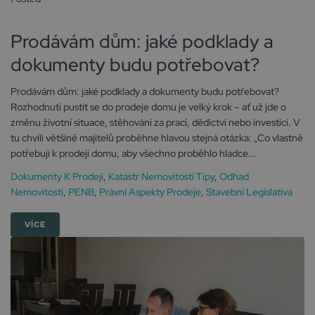
3 prosince, 2025
Prodávám dům: jaké podklady a
dokumenty budu potřebovat?
Prodávám dům: jaké podklady a dokumenty budu potřebovat?
Rozhodnutí pustit se do prodeje domu je velký krok – ať už jde o
změnu životní situace, stěhování za prací, dědictví nebo investici. V
tu chvíli většině majitelů proběhne hlavou stejná otázka: „Co vlastně
potřebuji k prodeji domu, aby všechno proběhlo hladce...
Dokumenty K Prodeji
,
Katastr Nemovitostí Tipy
,
Odhad
Nemovitosti
,
PENB
,
Právní Aspekty Prodeje
,
Stavební Legislativa
VÍCE