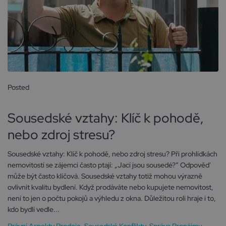
Posted
18 října, 2024
Sousedské vztahy: Klíč k pohodě,
nebo zdroj stresu?
Sousedské vztahy: Klíč k pohodě, nebo zdroj stresu? Při prohlídkách
nemovitostí se zájemci často ptají: „Jací jsou sousedé?“ Odpověď
může být často klíčová. Sousedské vztahy totiž mohou výrazně
ovlivnit kvalitu bydlení. Když prodáváte nebo kupujete nemovitost,
není to jen o počtu pokojů a výhledu z okna. Důležitou roli hraje i to,
kdo bydlí vedle...