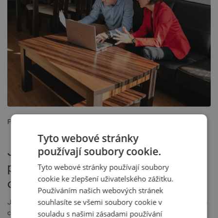
Posted
24 listopadu, 2025
Tyto webové stránky
Jak prodat byt s hypotékou: co je
používají soubory cookie.
potřeba řešit, jak postupovat a na
Tyto webové stránky používají soubory
cookie ke zlepšení uživatelského zážitku.
co si dát pozor?
Používáním našich webových stránek
souhlasíte se všemi soubory cookie v
Jak prodat byt s hypotékou: co je potřeba řešit, jak postupovat a na
co si dát pozor? Prodej bytu, který je stále zatížen hypotékou, je
souladu s našimi zásadami používání