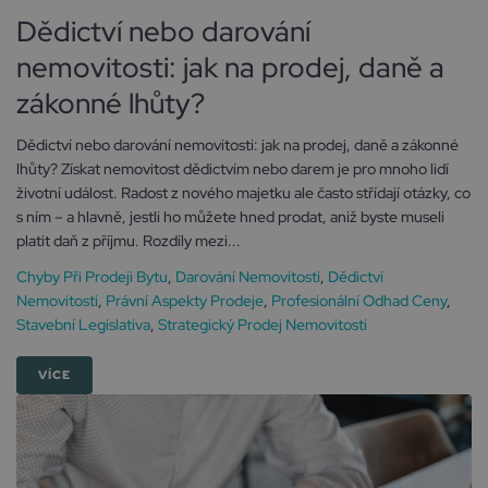
Dědictví nebo darování
nemovitosti: jak na prodej, daně a
zákonné lhůty?
Dědictví nebo darování nemovitosti: jak na prodej, daně a zákonné
lhůty? Získat nemovitost dědictvím nebo darem je pro mnoho lidí
životní událost. Radost z nového majetku ale často střídají otázky, co
s ním – a hlavně, jestli ho můžete hned prodat, aniž byste museli
platit daň z příjmu. Rozdíly mezi...
Chyby Při Prodeji Bytu
,
Darování Nemovitosti
,
Dědictví
Nemovitosti
,
Právní Aspekty Prodeje
,
Profesionální Odhad Ceny
,
Stavební Legislativa
,
Strategický Prodej Nemovitosti
VÍCE