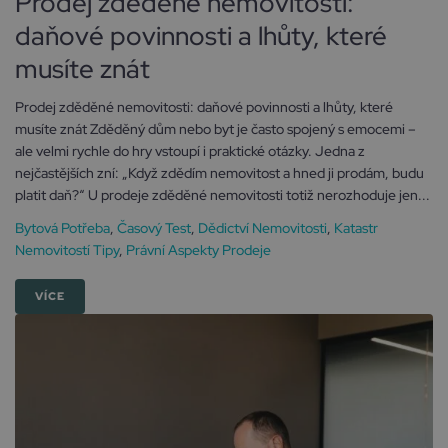
Prodej zděděné nemovitosti:
daňové povinnosti a lhůty, které
musíte znát
Prodej zděděné nemovitosti: daňové povinnosti a lhůty, které
musíte znát Zděděný dům nebo byt je často spojený s emocemi –
ale velmi rychle do hry vstoupí i praktické otázky. Jedna z
nejčastějších zní: „Když zdědím nemovitost a hned ji prodám, budu
platit daň?“ U prodeje zděděné nemovitosti totiž nerozhoduje jen...
Bytová Potřeba
,
Časový Test
,
Dědictví Nemovitosti
,
Katastr
Nemovitostí Tipy
,
Právní Aspekty Prodeje
VÍCE