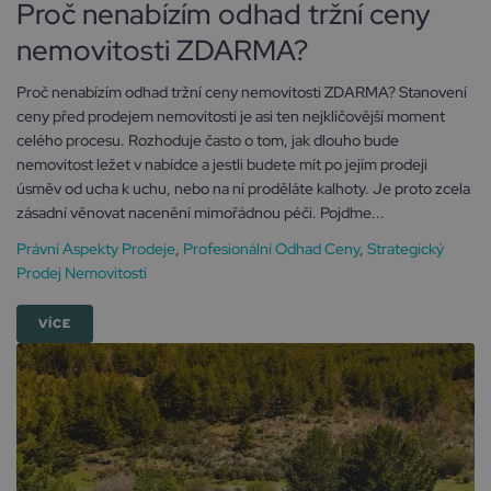
Proč nenabízím odhad tržní ceny
nemovitosti ZDARMA?
Proč nenabízím odhad tržní ceny nemovitosti ZDARMA? Stanovení
ceny před prodejem nemovitosti je asi ten nejklíčovější moment
celého procesu. Rozhoduje často o tom, jak dlouho bude
nemovitost ležet v nabídce a jestli budete mít po jejím prodeji
úsměv od ucha k uchu, nebo na ní proděláte kalhoty. Je proto zcela
zásadní věnovat nacenění mimořádnou péči. Pojďme...
Právní Aspekty Prodeje
,
Profesionální Odhad Ceny
,
Strategický
Prodej Nemovitosti
VÍCE