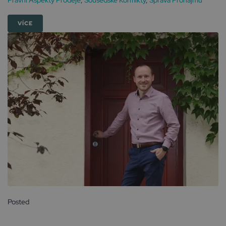
Právní Aspekty Prodeje
,
Sousedské Konflikty
,
Správa Pronájmu
VÍCE
Posted
1 října, 2024