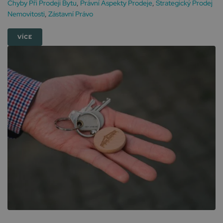
Chyby Při Prodeji Bytu
,
Právní Aspekty Prodeje
,
Strategický Prodej
Nemovitosti
,
Zástavní Právo
VÍCE