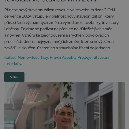
Přinese nový stavební zákon revoluci ve stavebním řízení? Od 1.
července 2024 vstupuje v platnost nový stavební zákon, který
přináší řadu významných změn a výhod pro stavebníky, investory
i občany. Pojďme se podívat na přehled nejdůležitějších změn
a novinek.Vzhůru ke zjednodušení a zrychlení povolovacích
procesůJednou z nejvýznamnějších změn, kterou nový zákon
zavádí, je sloučení územního a stavebního řízení do jednoho...
Katastr Nemovitostí Tipy
,
Právní Aspekty Prodeje
,
Stavební
Legislativa
VÍCE