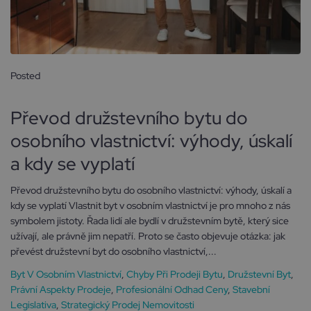
Posted
4 listopadu, 2025
Převod družstevního bytu do
osobního vlastnictví: výhody, úskalí
a kdy se vyplatí
Převod družstevního bytu do osobního vlastnictví: výhody, úskalí a
kdy se vyplatí Vlastnit byt v osobním vlastnictví je pro mnoho z nás
symbolem jistoty. Řada lidí ale bydlí v družstevním bytě, který sice
užívají, ale právně jim nepatří. Proto se často objevuje otázka: jak
převést družstevní byt do osobního vlastnictví,...
Byt V Osobním Vlastnictví
,
Chyby Při Prodeji Bytu
,
Družstevní Byt
,
Právní Aspekty Prodeje
,
Profesionální Odhad Ceny
,
Stavební
Legislativa
,
Strategický Prodej Nemovitosti