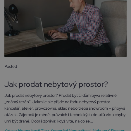
Posted
11 prosince, 2025
Jak prodat nebytový prostor?
Jak prodat nebytový prostor? Prodat byt či dům bývá relativně
„známý terén“. Jakmile ale přijde na řadu nebytový prostor –
kancelář, ateliér, provozovna, sklad nebo třeba showroom – přibývá
otázek. Zájemců je méně, právních i technických detailů víc a chyby
umí být drahé. Dobrá zpráva: když víte, na co se...
Katastr Nemovitostí Tipy
,
Komerční Nemovitosti
,
Nebytový Prostor
,