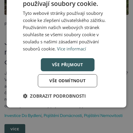
používají soubory cookie.
Tyto webové stránky používají soubory
cookie ke zlepšení uživatelského zážitku.
Posted
Používáním našich webových stránek
15 května, 2024
souhlasíte se všemi soubory cookie v
Jaký je rozdíl mezi pojištěním
souladu s našimi zásadami používání
souborů cookie.
Více informací
nemovitosti a pojištěním
domácnosti?
VŠE PŘIJMOUT
Jaký je rozdíl mezi pojištěním nemovitosti a pojištěním domácnosti?
V dnešním nevyzpytatelném světě je dobré očekávat nečekané
VŠE ODMÍTNOUT
a jak praví heslo skautů – být připraveni. Jako realitní makléř se
často setkávám s otázkou: Jak mohu efektivně ochránit svůj
ZOBRAZIT PODROBNOSTI
majetek? Odpověď je pojištění! Pojďme se společně podívat, jak se
od sebe jednotlivé druhy pojištění liší a kdy je dobré...
Investice Do Bydlení
,
Pojištění Domácnosti
,
Pojištění Nemovitosti
VÍCE