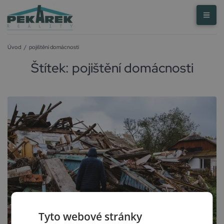
Úvod
/
pojištění domácnosti
Štítek:
pojištění domácnosti
Tyto webové stránky