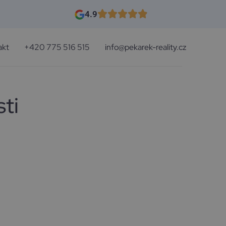
4.9
akt
+420 775 516 515
info@pekarek-reality.cz
ti