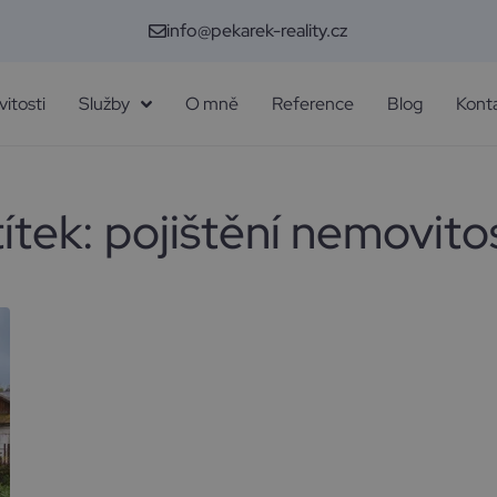
info@pekarek-reality.cz
itosti
Služby
O mně
Reference
Blog
Kont
títek:
pojištění nemovitos