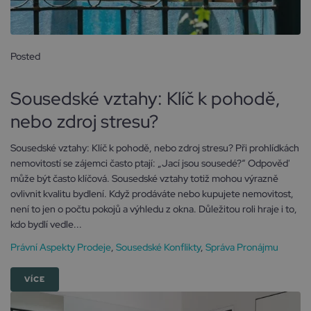
Posted
18 října, 2024
Sousedské vztahy: Klíč k pohodě,
nebo zdroj stresu?
Sousedské vztahy: Klíč k pohodě, nebo zdroj stresu? Při prohlídkách
nemovitostí se zájemci často ptají: „Jací jsou sousedé?“ Odpověď
může být často klíčová. Sousedské vztahy totiž mohou výrazně
ovlivnit kvalitu bydlení. Když prodáváte nebo kupujete nemovitost,
není to jen o počtu pokojů a výhledu z okna. Důležitou roli hraje i to,
kdo bydlí vedle...
Právní Aspekty Prodeje
,
Sousedské Konflikty
,
Správa Pronájmu
VÍCE