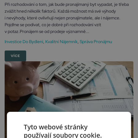
Při rozhodování o tom, jak bude pronajímaný byt vypadat, je třeba
zvážit hned několik faktorů. Každá možnost má své výhody
i nevýhody, které ovlivňují nejen pronajímatele, ale i nájemce.
Pojďme se podívat, co je dobré při rozhodování vzít
v potaz.Pronájem se od prodeje významně...
Investice Do Bydlení
,
Kvalitní Nájemník
,
Správa Pronájmu
VÍCE
Tyto webové stránky
používají soubory cookie.