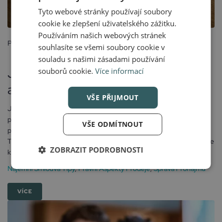
Tyto webové stránky používají soubory
cookie ke zlepšení uživatelského zážitku.
Používáním našich webových stránek
Posted
souhlasíte se všemi soubory cookie v
3 září, 2024
souladu s našimi zásadami používání
Jaký je rozdíl mezi pronájmem
souborů cookie.
Více informací
a podnájmem?
VŠE PŘIJMOUT
Jaký je rozdíl mezi pronájmem a podnájmem? Možná jste si
po přečtení nadpisu řekli, že je to přece to stejné. Mnoho lidí tyto 2
VŠE ODMÍTNOUT
pojmy zaměňuje, ve skutečnosti se od sebe ale výrazně liší. Jak?
Tak přesně o tom jsem se rozepsal v následujícím článku.Od majitele
ZOBRAZIT PODROBNOSTI
k nájemci O pronájem se jedná, když majitel...
Nájemní Smlouva Tipy
,
Právní Aspekty Prodeje
,
Správa Pronájmu
VÍCE