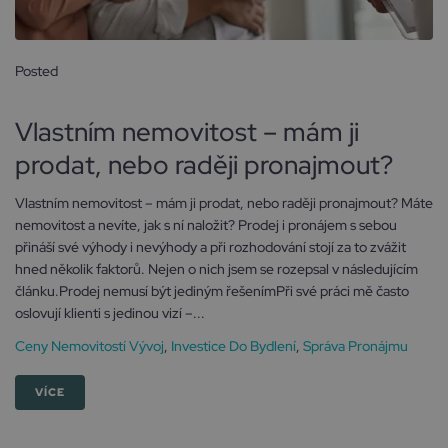
Posted
19 července, 2024
Vlastním nemovitost – mám ji
prodat, nebo raději pronajmout?
Vlastním nemovitost – mám ji prodat, nebo raději pronajmout? Máte
nemovitost a nevíte, jak s ní naložit? Prodej i pronájem s sebou
přináší své výhody i nevýhody a při rozhodování stojí za to zvážit
hned několik faktorů. Nejen o nich jsem se rozepsal v následujícím
článku.Prodej nemusí být jediným řešenímPři své práci mě často
oslovují klienti s jedinou vizí –...
Ceny Nemovitostí Vývoj
,
Investice Do Bydlení
,
Správa Pronájmu
VÍCE