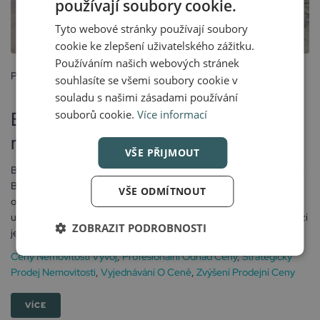
používají soubory cookie.
Tyto webové stránky používají soubory
cookie ke zlepšení uživatelského zážitku.
Používáním našich webových stránek
Posted
souhlasíte se všemi soubory cookie v
26 dubna, 2026
souladu s našimi zásadami používání
Byt u metra? V Praze pořád sázka
souborů cookie.
Více informací
na jistotu. Ale už ne všude stejně
VŠE PŘIJMOUT
Byt u metra? V Praze pořád sázka na jistotu. Ale už ne všude stejně
Blízkost metra patří dlouhodobě mezi nejsilnější faktory, které
VŠE ODMÍTNOUT
ovlivňují cenu nemovitosti v Praze. Nová data pro rok 2026 ale
ukazují, že zatímco metro jako celek stále drží hodnotu, rozdíly mezi
ZOBRAZIT PODROBNOSTI
jednotlivými stanicemi jsou větší než kdy...
Ceny Nemovitostí Vývoj
,
Profesionální Odhad Ceny
,
Strategický
Prodej Nemovitosti
,
Vyjednávání O Ceně
,
Zvýšení Prodejní Ceny
VÍCE