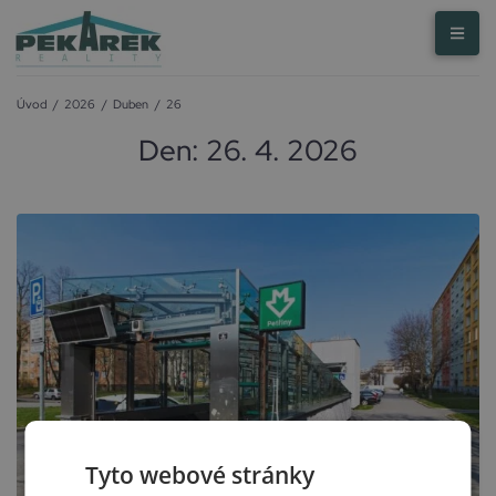
Úvod
/
2026
/
Duben
/
26
Den:
26. 4. 2026
Tyto webové stránky