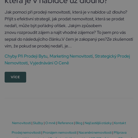
která je v nabídce už dlouho?
Jak pomoci při prodeji nemovitosti, která je v nabídce už dlouho?
Přijít s efektivní strategií, jak prodat nemovitost, která se prodat
nedaří, může být pořádný oříšek. Jakým způsobem
znovu rozproudit zájem a najít vhodné zájemce? To jsem pro vás
sepsal do následujícího článku.V čem je zakopaný pes?Ze zkušeností
vím, že pokud se prodej nedaří, je...
Chyby Při Prodeji Bytu
,
Marketing Nemovitostí
,
Strategický Prodej
Nemovitosti
,
Vyjednávání O Ceně
VÍCE
Nemovitosti
|
Služby
|
O mně
|
Reference
|
Blog
|
Nejčastější otázky
|
Kontakt
Prodej nemovitosti
|
Pronájem nemovitosti
|
Nacenění nemovitosti
|
Příprava