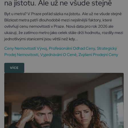
na jistotu. Ale už ne všude stejně
Byt u metra? V Praze pořád sázka na jistotu. Ale už ne všude stejně
Blízkost metra patří dlouhodobě mezi nejsilnější faktory, které
ovlivňují cenu nemovitosti v Praze. Nová data pro rok 2026 ale
ukazují, že zatímco metro jako celek stále drží hodnotu, rozdíly mezi
jednotlivými stanicemi jsou větší než kdy...
Ceny Nemovitostí Vývoj
,
Profesionální Odhad Ceny
,
Strategický
Prodej Nemovitosti
,
Vyjednávání O Ceně
,
Zvýšení Prodejní Ceny
VÍCE