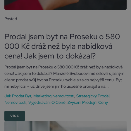
Posted
13 února, 2025
Prodal jsem byt na Proseku o 580
000 Kč dráž než byla nabídková
cena! Jak jsem to dokázal?
Prodal jsem byt na Proseku o 580 000 Kč dráž než byla nabídková
cena! Jak jsem to dokázal? Manželé Svobodovi mě oslovili s jasným
cílem: prodat svůj byt na Proseku rychle a za co nejvyšší cenu. Byt
mi nebyl cizí – už dříve jsem jim ho úspěšně pronajal a na...
Jak Prodat Byt
,
Marketing Nemovitostí
,
Strategický Prodej
Nemovitosti
,
Vyjednávání O Ceně
,
Zvýšení Prodejní Ceny
VÍCE