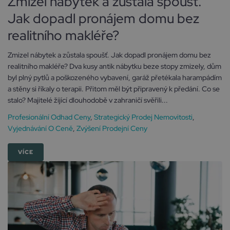
Zmizel nábytek a zůstala spoušť.
Jak dopadl pronájem domu bez
realitního makléře?
Zmizel nábytek a zůstala spoušť. Jak dopadl pronájem domu bez
realitního makléře? Dva kusy antik nábytku beze stopy zmizely, dům
byl plný pytlů a poškozeného vybavení, garáž přetékala harampádím
a stěny si říkaly o terapii. Přitom měl být připravený k předání. Co se
stalo? Majitelé žijící dlouhodobě v zahraničí svěřili...
Profesionální Odhad Ceny
,
Strategický Prodej Nemovitosti
,
Vyjednávání O Ceně
,
Zvýšení Prodejní Ceny
VÍCE