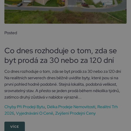
Posted
19 května, 2026
Co dnes rozhoduje o tom, zda se
byt prodá za 30 nebo za 120 dní
Co dnes rozhoduje o tom, zda se byt prodá za 30 nebo za 120 dní
Na realitních serverech dnes běžně uvidíte byty, které jsou si na
první pohled hodně podobné. Stejná lokalita, podobná velikost,
srovnatelný stav. A přesto se jeden prodá během několika týdnů,
zatímco druhý zůstává v nabídce výrazně...
Chyby Při Prodeji Bytu
,
Délka Prodeje Nemovitosti
,
Realitní Trh
2026
,
Vyjednávání O Ceně
,
Zvýšení Prodejní Ceny
VÍCE