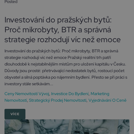
Posted
16 března, 2026
Investování do pražských bytů:
Proč mikrobyty, BTR a správná
strategie rozhodují víc než emoce
Investování do pražských bytů: Proč mikrobyty, BTR a správná
strategie rozhodují víc než emoce Pražský realitní trh patří
dlouhodobě k nejstabilnějším místům pro uložení kapitálu v Česku.
Důvody jsou prosté: přetrvávající nedostatek bytů, rostoucí počet
obyvatel a silná poptávka po nájemním bydlení. Přesto se při práci s
investory stále setkávám...
Ceny Nemovitostí Vývoj
,
Investice Do Bydlení
,
Marketing
Nemovitostí
,
Strategický Prodej Nemovitosti
,
Vyjednávání O Ceně
VÍCE