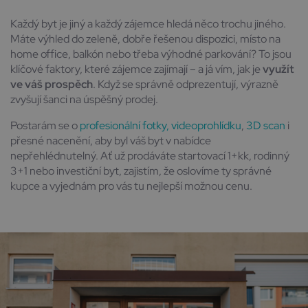
Každý byt je jiný a každý zájemce hledá něco trochu jiného.
Máte výhled do zeleně, dobře řešenou dispozici, místo na
home office, balkón nebo třeba výhodné parkování? To jsou
klíčové faktory, které zájemce zajímají – a já vím, jak je
využít
ve váš prospěch
. Když se správně odprezentují, výrazně
zvyšují šanci na úspěšný prodej.
Postarám se o
profesionální fotky, videoprohlídku
,
3D scan
i
přesné nacenění, aby byl váš byt v nabídce
nepřehlédnutelný. Ať už prodáváte startovací 1+kk, rodinný
3+1 nebo investiční byt, zajistím, že oslovíme ty správné
kupce a vyjednám pro vás tu nejlepší možnou cenu.