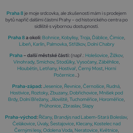
n
a
Praha 8
je moje srdcovka, ale zkušenosti mám i s prodejem
t
bytů napříč dalšími částmi Prahy – od historického centra po
i
sídliště s výbornou dostupností.
v
e
Praha 8
a okolí:
Bohnice
,
Kobylisy
,
Troja
,
Ďáblice
,
Čimice
,
:
Libeň
,
Karlín
,
Palmovka
,
Střížkov
,
Dolní Chabry
Praha
– další městské části:
(např.:
Holešovice
,
Žižkov
,
Vinohrady
,
Smíchov
,
Stodůlky
,
Vysočany
,
Záběhlice
,
Hloubětín
,
Letňany
,
Hostivař
,
Černý Most
,
Horní
Počernice
…)
Praha-západ
:
Jesenice
,
Řevnice
,
Černošice
,
Rudná
,
Hostivice
,
Roztoky
,
Zbuzany
,
Dobřichovice
,
Mníšek pod
Brdy
,
Dolní Břežany
,
Jíloviště
,
Tuchoměřice
,
Horoměřice
,
Průhonice
,
Zbraslav
,
Slapy
Praha-východ
:
Říčany
,
Brandýs nad Labem-Stará Boleslav
,
Čelákovice
,
Úvaly
,
Šestajovice
,
Klecany
,
Kostelec nad
Černými lesy
,
Odolena Voda
,
Neratovice
,
Květnice
,