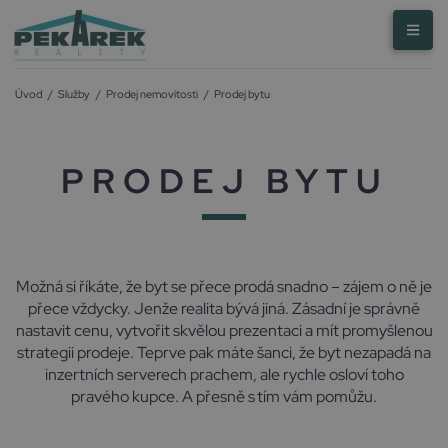
Úvod
/
Služby
/
Prodej nemovitosti
/
Prodej bytu
PRODEJ BYTU
Možná si říkáte, že byt se přece prodá snadno – zájem o ně je
přece vždycky. Jenže realita bývá jiná. Zásadní je správně
nastavit cenu, vytvořit skvělou prezentaci a mít promyšlenou
strategii prodeje. Teprve pak máte šanci, že byt nezapadá na
inzertních serverech prachem, ale rychle osloví toho
pravého kupce. A přesně s tím vám pomůžu.