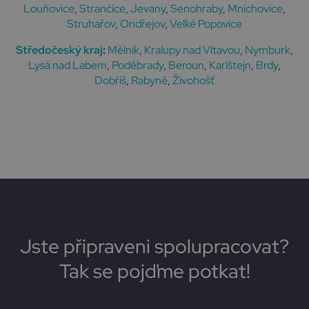
Louňovice
,
Strančice
,
Jevany
,
Senohraby
,
Mnichovice
,
Struhařov
,
Ondřejov
,
Velké Popovice
Středočeský kraj
:
Mělník
,
Kralupy nad Vltavou
,
Nymburk
,
Lysá nad Labem
,
Poděbrady
,
Beroun
,
Karlštejn
,
Brdy
,
Dobříš
,
Rabyně
,
Živohošť
Jste připraveni spolupracovat?
Tak se pojďme potkat!