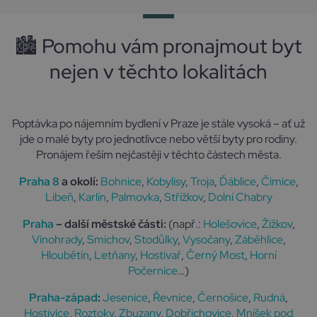
A
l
🏙 Pomohu vám pronajmout byt
t
e
nejen v těchto lokalitách
r
n
a
Poptávka po nájemním bydlení v Praze je stále vysoká – ať už
t
jde o malé byty pro jednotlivce nebo větší byty pro rodiny.
i
Pronájem řeším nejčastěji v těchto částech města.
v
e
Praha 8
a okolí:
Bohnice
,
Kobylisy
,
Troja
,
Ďáblice
,
Čimice
,
:
Libeň
,
Karlín
,
Palmovka
,
Střížkov
,
Dolní Chabry
Praha
– další městské části:
(např.:
Holešovice
,
Žižkov
,
Vinohrady
,
Smíchov
,
Stodůlky
,
Vysočany
,
Záběhlice
,
Hloubětín
,
Letňany
,
Hostivař
,
Černý Most
,
Horní
Počernice
…)
Praha-západ
:
Jesenice
,
Řevnice
,
Černošice
,
Rudná
,
Hostivice
,
Roztoky
,
Zbuzany
,
Dobřichovice
,
Mníšek pod