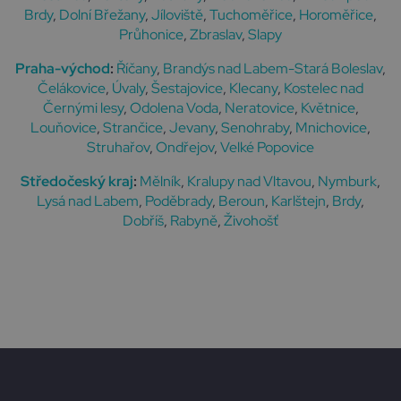
Brdy
,
Dolní Břežany
,
Jíloviště
,
Tuchoměřice
,
Horoměřice
,
Průhonice
,
Zbraslav
,
Slapy
Praha-východ
:
Říčany
,
Brandýs nad Labem-Stará Boleslav
,
Čelákovice
,
Úvaly
,
Šestajovice
,
Klecany
,
Kostelec nad
Černými lesy
,
Odolena Voda
,
Neratovice
,
Květnice
,
Louňovice
,
Strančice
,
Jevany
,
Senohraby
,
Mnichovice
,
Struhařov
,
Ondřejov
,
Velké Popovice
Středočeský kraj
:
Mělník
,
Kralupy nad Vltavou
,
Nymburk
,
Lysá nad Labem
,
Poděbrady
,
Beroun
,
Karlštejn
,
Brdy
,
Dobříš
,
Rabyně
,
Živohošť