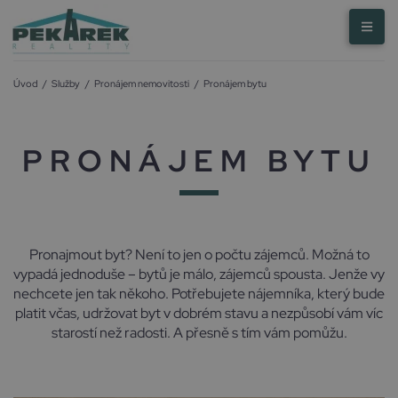
Úvod
/
Služby
/
Pronájem nemovitosti
/
Pronájem bytu
PRONÁJEM BYTU
Pronajmout byt? Není to jen o počtu zájemců. Možná to
vypadá jednoduše – bytů je málo, zájemců spousta. Jenže vy
nechcete jen tak někoho. Potřebujete nájemníka, který bude
platit včas, udržovat byt v dobrém stavu a nezpůsobí vám víc
starostí než radosti. A přesně s tím vám pomůžu.